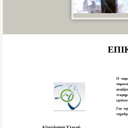
ΕΠΙ
Ο παρώ
παρου
αναζήτ
τεκμηρ
εμπλου
Για τη
ταχυδρ
Αξιολόγηση Υλικού