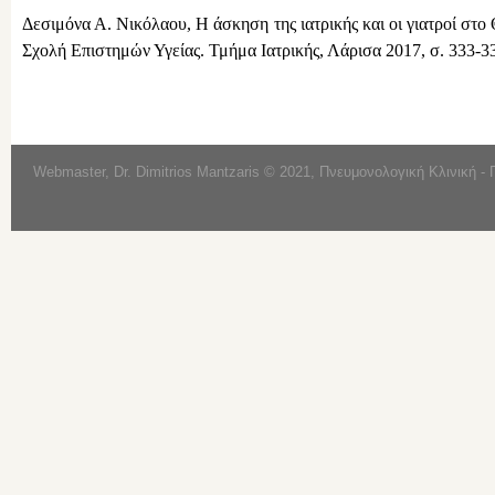
Δεσιμόνα Α. Νικόλαου, Η άσκηση της ιατρικής και οι γιατροί στ
Σχολή Επιστημών Υγείας. Τμήμα Ιατρικής, Λάρισα 2017, σ. 333-3
Webmaster, Dr. Dimitrios Mantzaris © 2021, Πνευμονολογική Κλινική -