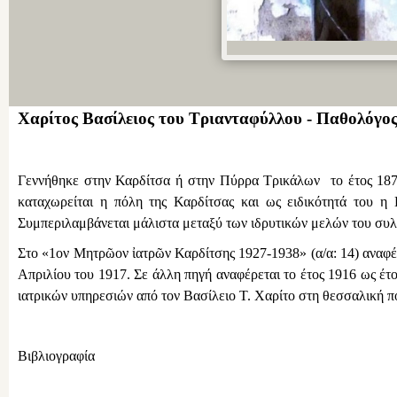
Χαρίτος Βασίλειος του Τριανταφύλλου - Παθολόγο
Γεννήθηκε στην Καρδίτσα ή στην Πύρρα Τρικάλων το έτος 1878.
καταχωρείται η πόλη της Καρδίτσας και ως ειδικότητά του η
Συμπεριλαμβάνεται μάλιστα μεταξύ των ιδρυτικών μελών του συ
Στο «1ον Μητρῶον ἰατρῶν Καρδίτσης 1927-1938» (α/α: 14) αναφέρ
Απριλίου του 1917. Σε άλλη πηγή αναφέρεται το έτος 1916 ως έτ
ιατρικών υπηρεσιών από τον Βασίλειο Τ. Χαρίτο στη θεσσαλική πό
Βιβλιογραφία